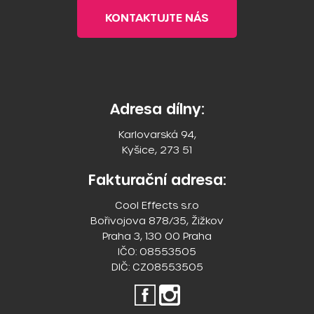
KONTAKTUJTE NÁS
Adresa dílny:
Karlovarská 94,
Kyšice, 273 51
Fakturační adresa:
Cool Effects s.r.o
Bořivojova 878/35, Žižkov
Praha 3, 130 00 Praha
IČO: 08553505
DIČ: CZ08553505