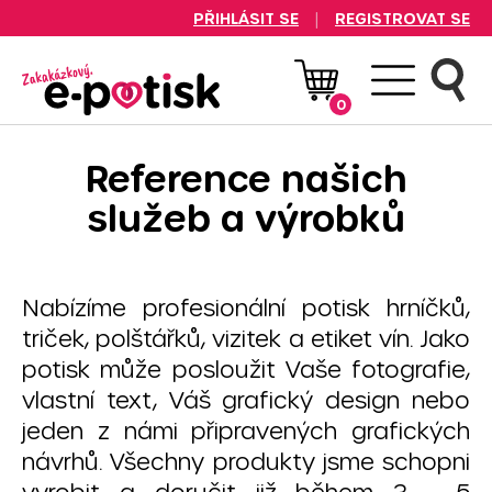
|
PŘIHLÁSIT SE
REGISTROVAT SE
Logo Zakázkový E-
potisk.cz
0
Reference našich
služeb a výrobků
Nabízíme profesionální potisk hrníčků,
triček, polštářků, vizitek a etiket vín. Jako
potisk může posloužit Vaše fotografie,
vlastní text, Váš grafický design nebo
jeden z námi připravených grafických
návrhů. Všechny produkty jsme schopni