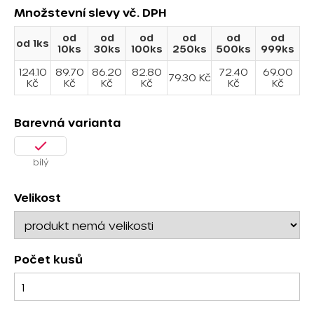
Množstevní slevy
vč. DPH
od
od
od
od
od
od
od 1ks
10ks
30ks
100ks
250ks
500ks
999ks
124.10
89.70
86.20
82.80
72.40
69.00
79.30 Kč
Kč
Kč
Kč
Kč
Kč
Kč
Barevná varianta
bílý
Velikost
Počet kusů