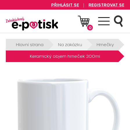
|
PŘIHLÁSIT SE
REGISTROVAT SE
Logo Zakázkový E-
potisk.cz
0
Hlavní strana
Na zakázku
Hrnečky
Keramický objem hrneček 300ml