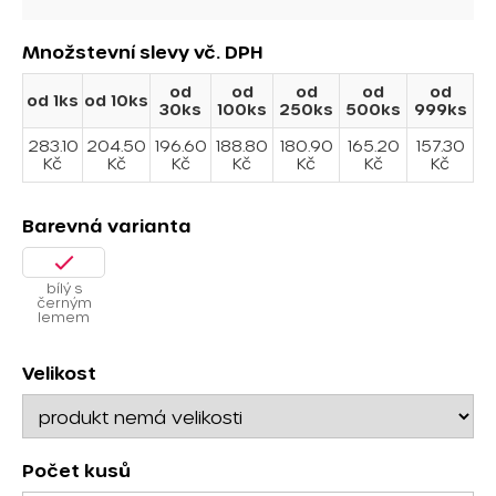
Množstevní slevy
vč. DPH
od
od
od
od
od
od 1ks
od 10ks
30ks
100ks
250ks
500ks
999ks
283.10
204.50
196.60
188.80
180.90
165.20
157.30
Kč
Kč
Kč
Kč
Kč
Kč
Kč
Barevná varianta
bílý s
černým
lemem
Velikost
Počet kusů