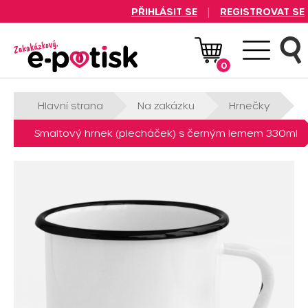
|
PŘIHLÁSIT SE
REGISTROVAT SE
Logo Zakázkový E-
potisk.cz
0
Hlavní strana
Na zakázku
Hrnečky
Smaltový hrnek (plecháček) s černým lemem 330ml